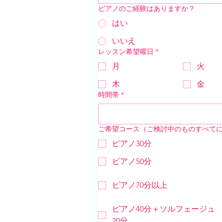
ピアノのご経験はありますか？
はい
いいえ
レッスン希望曜日
*
月
火
木
金
時間帯
*
ご希望コース（ご検討中のものすべて
ピアノ30分
ピアノ50分
ピアノ70分以上
ピアノ40分＋ソルフェージュ
20分