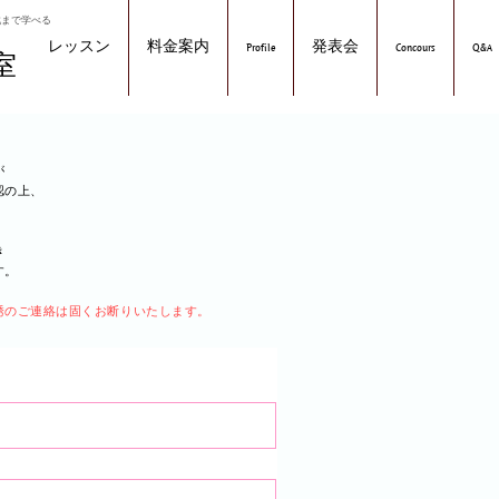
戦まで学べる
レッスン
料金案内
Profile
発表会
Concours
Q&A
室
が
認の上、
き
す。
誘のご連絡は固くお断りいたします。