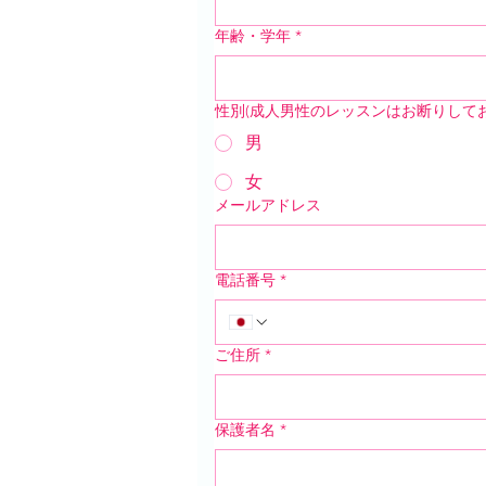
年齢・学年
*
性別(成人男性のレッスンはお断りしてお
男
女
メールアドレス
電話番号
*
ご住所
*
保護者名
*