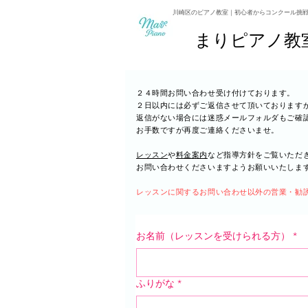
川崎区のピアノ教室｜初心者からコンクール挑
まりピアノ教
２４時間お問い合わせ受け付けております。
２日以内には必ずご返信させて頂いております
返信がない場合には迷惑メールフォルダもご確
お手数ですが再度ご連絡くださいませ。
レッスン
や
料金案内
など指導方針をご覧いただ
お問い合わせくださいますようお願いいたしま
レッスンに関するお問い合わせ以外の営業・勧
お名前（レッスンを受けられる方）
*
ふりがな
*